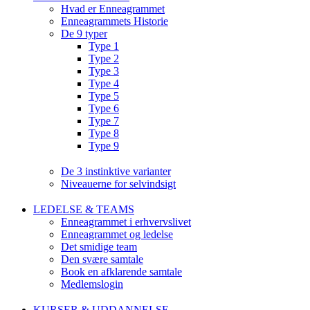
Hvad er Enneagrammet
Enneagrammets Historie
De 9 typer
Type 1
Type 2
Type 3
Type 4
Type 5
Type 6
Type 7
Type 8
Type 9
De 3 instinktive varianter
Niveauerne for selvindsigt
LEDELSE & TEAMS
Enneagrammet i erhvervslivet
Enneagrammet og ledelse
Det smidige team
Den svære samtale
Book en afklarende samtale
Medlemslogin
KURSER & UDDANNELSE