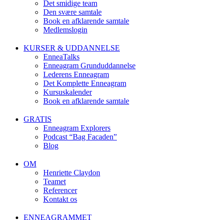
Det smidige team
Den svære samtale
Book en afklarende samtale
Medlemslogin
KURSER & UDDANNELSE
EnneaTalks
Enneagram Grunduddannelse
Lederens Enneagram
Det Komplette Enneagram
Kursuskalender
Book en afklarende samtale
GRATIS
Enneagram Explorers
Podcast “Bag Facaden”
Blog
OM
Henriette Claydon
Teamet
Referencer
Kontakt os
ENNEAGRAMMET