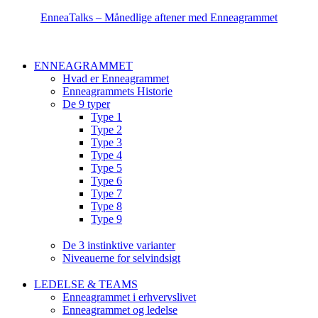
Videre
EnneaTalks – Månedlige aftener med Enneagrammet
til
indhold
ENNEAGRAMMET
Hvad er Enneagrammet
Enneagrammets Historie
De 9 typer
Type 1
Type 2
Type 3
Type 4
Type 5
Type 6
Type 7
Type 8
Type 9
De 3 instinktive varianter
Niveauerne for selvindsigt
LEDELSE & TEAMS
Enneagrammet i erhvervslivet
Enneagrammet og ledelse