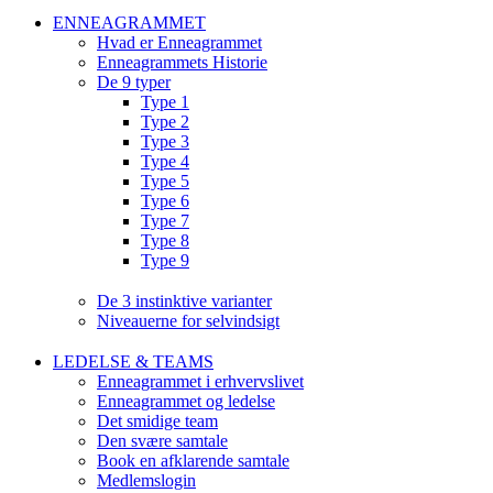
ENNEAGRAMMET
Hvad er Enneagrammet
Enneagrammets Historie
De 9 typer
Type 1
Type 2
Type 3
Type 4
Type 5
Type 6
Type 7
Type 8
Type 9
De 3 instinktive varianter
Niveauerne for selvindsigt
LEDELSE & TEAMS
Enneagrammet i erhvervslivet
Enneagrammet og ledelse
Det smidige team
Den svære samtale
Book en afklarende samtale
Medlemslogin