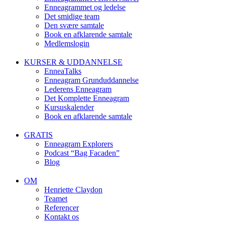
Enneagrammet og ledelse
Det smidige team
Den svære samtale
Book en afklarende samtale
Medlemslogin
KURSER & UDDANNELSE
EnneaTalks
Enneagram Grunduddannelse
Lederens Enneagram
Det Komplette Enneagram
Kursuskalender
Book en afklarende samtale
GRATIS
Enneagram Explorers
Podcast “Bag Facaden”
Blog
OM
Henriette Claydon
Teamet
Referencer
Kontakt os