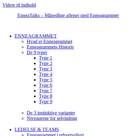
Videre til indhold
EnneaTalks – Månedlige aftener med Enneagrammet
ENNEAGRAMMET
Hvad er Enneagrammet
Enneagrammets Historie
De 9 typer
Type 1
Type 2
Type 3
Type 4
Type 5
Type 6
Type 7
Type 8
Type 9
De 3 instinktive varianter
Niveauerne for selvindsigt
LEDELSE & TEAMS
Enneagrammet i erhvervslivet