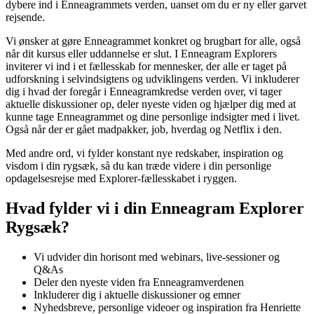
dybere ind i Enneagrammets verden, uanset om du er ny eller garvet
rejsende.
Vi ønsker at gøre Enneagrammet konkret og brugbart for alle, også
når dit kursus eller uddannelse er slut. I Enneagram Explorers
inviterer vi ind i et fællesskab for mennesker, der alle er taget på
udforskning i selvindsigtens og udviklingens verden. Vi inkluderer
dig i hvad der foregår i Enneagramkredse verden over, vi tager
aktuelle diskussioner op, deler nyeste viden og hjælper dig med at
kunne tage Enneagrammet og dine personlige indsigter med i livet.
Også når der er gået madpakker, job, hverdag og Netflix i den.
Med andre ord, vi fylder konstant nye redskaber, inspiration og
visdom i din rygsæk, så du kan træde videre i din personlige
opdagelsesrejse med Explorer-fællesskabet i ryggen.
Hvad fylder vi i din Enneagram Explorer
Rygsæk?
Vi udvider din horisont med webinars, live-sessioner og
Q&As
Deler den nyeste viden fra Enneagramverdenen
Inkluderer dig i aktuelle diskussioner og emner
Nyhedsbreve, personlige videoer og inspiration fra Henriette