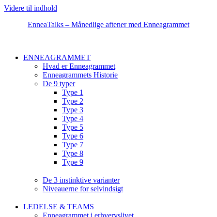
Videre til indhold
EnneaTalks – Månedlige aftener med Enneagrammet
ENNEAGRAMMET
Hvad er Enneagrammet
Enneagrammets Historie
De 9 typer
Type 1
Type 2
Type 3
Type 4
Type 5
Type 6
Type 7
Type 8
Type 9
De 3 instinktive varianter
Niveauerne for selvindsigt
LEDELSE & TEAMS
Enneagrammet i erhvervslivet