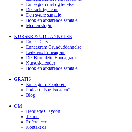
Enneagrammet og ledelse
Det smidige team
Den svære samtale
Book en afklarende samtale
Medlemslogin
KURSER & UDDANNELSE
EnneaTalks
Enneagram Grunduddannelse
Lederens Enneagram
Det Komplette Enneagram
Kursuskalender
Book en afklarende samtale
GRATIS
Enneagram Explorers
Podcast “Bag Facaden”
Blog
OM
Henriette Claydon
Teamet
Referencer
Kontakt os