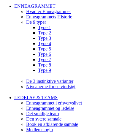
ENNEAGRAMMET
Hvad er Enneagrammet
Enneagrammets Historie
De 9 typer
Type 1
Type 2
Type 3
Type 4
Type 5
Type 6
Type 7
Type 8
Type 9
De 3 instinktive varianter
Niveauerne for selvindsigt
LEDELSE & TEAMS
Enneagrammet i erhvervslivet
Enneagrammet og ledelse
Det smidige team
Den svære samtale
Book en afklarende samtale
Medlemslogin