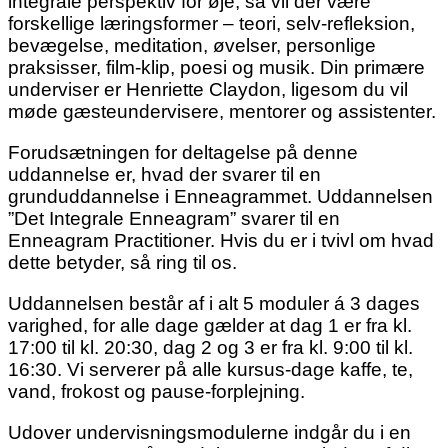
integrale perspektiv for øje, så vil der være
forskellige læringsformer – teori, selv-refleksion,
bevægelse, meditation, øvelser, personlige
praksisser, film-klip, poesi og musik. Din primære
underviser er Henriette Claydon, ligesom du vil
møde gæsteundervisere, mentorer og assistenter.
Forudsætningen for deltagelse på denne
uddannelse er, hvad der svarer til en
grunduddannelse i Enneagrammet. Uddannelsen
”Det Integrale Enneagram” svarer til en
Enneagram Practitioner. Hvis du er i tvivl om hvad
dette betyder, så ring til os.
Uddannelsen består af i alt 5 moduler á 3 dages
varighed, for alle dage gælder at dag 1 er fra kl.
17:00 til kl. 20:30, dag 2 og 3 er fra kl. 9:00 til kl.
16:30. Vi serverer på alle kursus-dage kaffe, te,
vand, frokost og pause-forplejning.
Udover undervisningsmodulerne indgår du i en