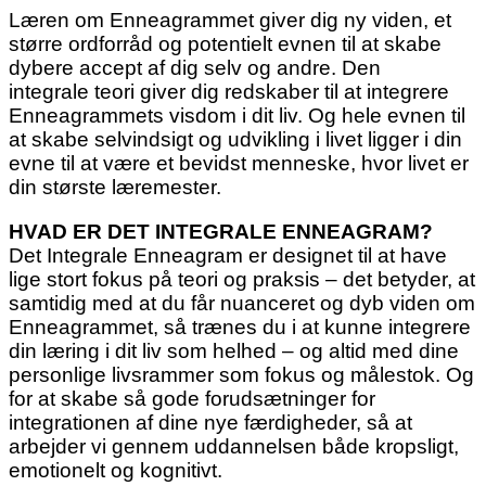
Læren om Enneagrammet giver dig ny viden, et
større ordforråd og potentielt evnen til at skabe
dybere accept af dig selv og andre. Den
integrale teori giver dig redskaber til at integrere
Enneagrammets visdom i dit liv. Og hele evnen til
at skabe selvindsigt og udvikling i livet ligger i din
evne til at være et bevidst menneske, hvor livet er
din største læremester.
HVAD ER DET INTEGRALE ENNEAGRAM?
Det Integrale Enneagram er designet til at have
lige stort fokus på teori og praksis – det betyder, at
samtidig med at du får nuanceret og dyb viden om
Enneagrammet, så trænes du i at kunne integrere
din læring i dit liv som helhed – og altid med dine
personlige livsrammer som fokus og målestok. Og
for at skabe så gode forudsætninger for
integrationen af dine nye færdigheder, så at
arbejder vi gennem uddannelsen både kropsligt,
emotionelt og kognitivt.