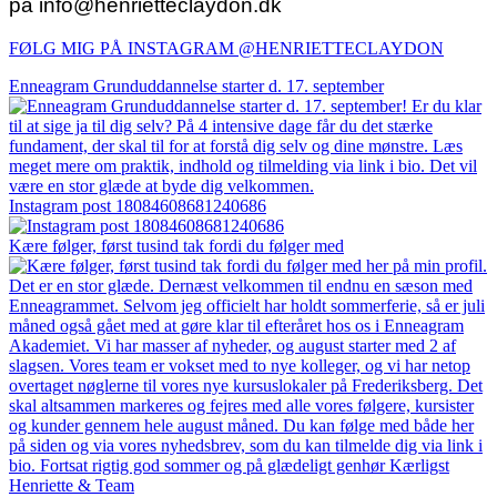
på info@henrietteclaydon.dk
FØLG MIG PÅ INSTAGRAM @HENRIETTECLAYDON​
Enneagram Grunduddannelse starter d. 17. september
Instagram post 18084608681240686
Kære følger, først tusind tak fordi du følger med