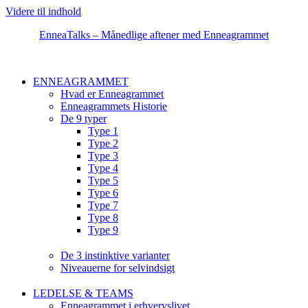
Videre til indhold
EnneaTalks – Månedlige aftener med Enneagrammet
ENNEAGRAMMET
Hvad er Enneagrammet
Enneagrammets Historie
De 9 typer
Type 1
Type 2
Type 3
Type 4
Type 5
Type 6
Type 7
Type 8
Type 9
De 3 instinktive varianter
Niveauerne for selvindsigt
LEDELSE & TEAMS
Enneagrammet i erhvervslivet