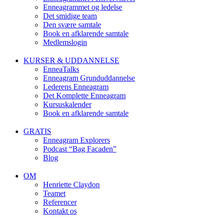
Enneagrammet og ledelse
Det smidige team
Den svære samtale
Book en afklarende samtale
Medlemslogin
KURSER & UDDANNELSE
EnneaTalks
Enneagram Grunduddannelse
Lederens Enneagram
Det Komplette Enneagram
Kursuskalender
Book en afklarende samtale
GRATIS
Enneagram Explorers
Podcast “Bag Facaden”
Blog
OM
Henriette Claydon
Teamet
Referencer
Kontakt os