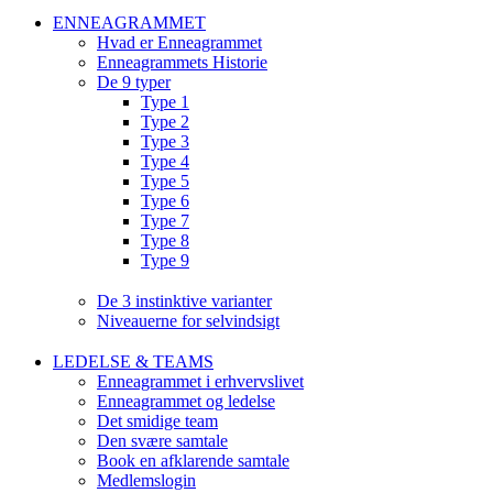
ENNEAGRAMMET
Hvad er Enneagrammet
Enneagrammets Historie
De 9 typer
Type 1
Type 2
Type 3
Type 4
Type 5
Type 6
Type 7
Type 8
Type 9
De 3 instinktive varianter
Niveauerne for selvindsigt
LEDELSE & TEAMS
Enneagrammet i erhvervslivet
Enneagrammet og ledelse
Det smidige team
Den svære samtale
Book en afklarende samtale
Medlemslogin