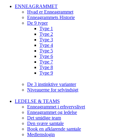
ENNEAGRAMMET
Hvad er Enneagrammet
Enneagrammets Historie
De 9 typer
Type 1
Type 2
Type 3
Type 4
Type 5
Type 6
Type 7
Type 8
Type 9
De 3 instinktive varianter
Niveauerne for selvindsigt
LEDELSE & TEAMS
Enneagrammet i erhvervslivet
Enneagrammet og ledelse
Det smidige team
Den svære samtale
Book en afklarende samtale
Medlemslogin