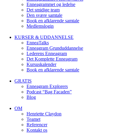
Enneagrammet og ledelse
Det smidige team
Den svære samtale
Book en afklarende samtale
Medlemslogin
KURSER & UDDANNELSE
EnneaTalks
Enneagram Grunduddannelse
Lederens Enneagram
Det Komplette Enneagram
Kursuskalender
Book en afklarende samtale
GRATIS
Enneagram Explorers
Podcast “Bag Facaden”
Blog
OM
Henriette Claydon
Teamet
Referencer
Kontakt os