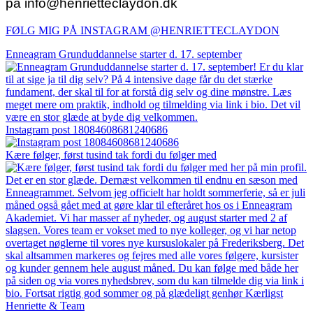
på info@henrietteclaydon.dk
FØLG MIG PÅ INSTAGRAM @HENRIETTECLAYDON​
Enneagram Grunduddannelse starter d. 17. september
Instagram post 18084608681240686
Kære følger, først tusind tak fordi du følger med