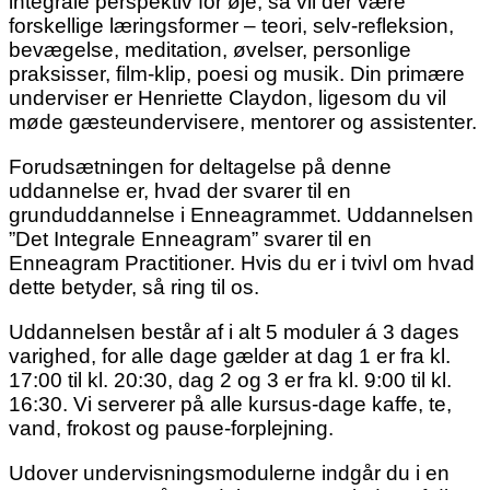
integrale perspektiv for øje, så vil der være
forskellige læringsformer – teori, selv-refleksion,
bevægelse, meditation, øvelser, personlige
praksisser, film-klip, poesi og musik. Din primære
underviser er Henriette Claydon, ligesom du vil
møde gæsteundervisere, mentorer og assistenter.
Forudsætningen for deltagelse på denne
uddannelse er, hvad der svarer til en
grunduddannelse i Enneagrammet. Uddannelsen
”Det Integrale Enneagram” svarer til en
Enneagram Practitioner. Hvis du er i tvivl om hvad
dette betyder, så ring til os.
Uddannelsen består af i alt 5 moduler á 3 dages
varighed, for alle dage gælder at dag 1 er fra kl.
17:00 til kl. 20:30, dag 2 og 3 er fra kl. 9:00 til kl.
16:30. Vi serverer på alle kursus-dage kaffe, te,
vand, frokost og pause-forplejning.
Udover undervisningsmodulerne indgår du i en