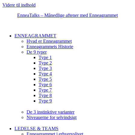
Videre til indhold
EnneaTalks – Månedlige aftener med Enneagrammet
ENNEAGRAMMET
Hvad er Enneagrammet
Enneagrammets Historie
De 9 typer
Type 1
Type 2
Type 3
Type 4
Type 5
Type 6
Type 7
Type 8
Type 9
De 3 instinktive varianter
Niveauerne for selvindsigt
LEDELSE & TEAMS
Enneagrammet i erhvervslivet