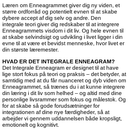
Læren om Enneagrammet giver dig ny viden, et
større ordforråd og potentielt evnen til at skabe
dybere accept af dig selv og andre. Den
integrale teori giver dig redskaber til at integrere
Enneagrammets visdom i dit liv. Og hele evnen til
at skabe selvindsigt og udvikling i livet ligger i din
evne til at være et bevidst menneske, hvor livet er
din største læremester.
HVAD ER DET INTEGRALE ENNEAGRAM?
Det Integrale Enneagram er designet til at have
lige stort fokus på teori og praksis – det betyder, at
samtidig med at du får nuanceret og dyb viden om
Enneagrammet, så trænes du i at kunne integrere
din læring i dit liv som helhed – og altid med dine
personlige livsrammer som fokus og målestok. Og
for at skabe så gode forudsætninger for
integrationen af dine nye færdigheder, så at
arbejder vi gennem uddannelsen både kropsligt,
emotionelt og kognitivt.