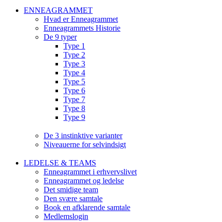
ENNEAGRAMMET
Hvad er Enneagrammet
Enneagrammets Historie
De 9 typer
Type 1
Type 2
Type 3
Type 4
Type 5
Type 6
Type 7
Type 8
Type 9
De 3 instinktive varianter
Niveauerne for selvindsigt
LEDELSE & TEAMS
Enneagrammet i erhvervslivet
Enneagrammet og ledelse
Det smidige team
Den svære samtale
Book en afklarende samtale
Medlemslogin