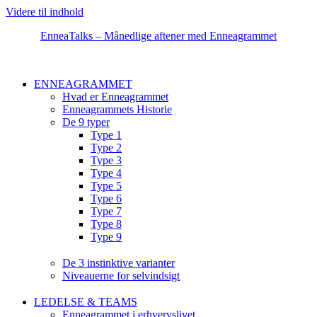
Videre til indhold
EnneaTalks – Månedlige aftener med Enneagrammet
ENNEAGRAMMET
Hvad er Enneagrammet
Enneagrammets Historie
De 9 typer
Type 1
Type 2
Type 3
Type 4
Type 5
Type 6
Type 7
Type 8
Type 9
De 3 instinktive varianter
Niveauerne for selvindsigt
LEDELSE & TEAMS
Enneagrammet i erhvervslivet