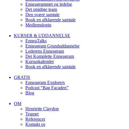
Enneagrammet og ledelse
Det smidige team
Den svære samtale
Book en afklarende samtale
Medlemslogin
KURSER & UDDANNELSE
EnneaTalks
Enneagram Grunduddannelse
Lederens Enneagram
Det Komplette Enneagram
Kursuskalender
Book en afklarende samtale
GRATIS
Enneagram Explorers
Podcast “Bag Facaden”
Blog
OM
Henriette Claydon
Teamet
Referencer
Kontakt os