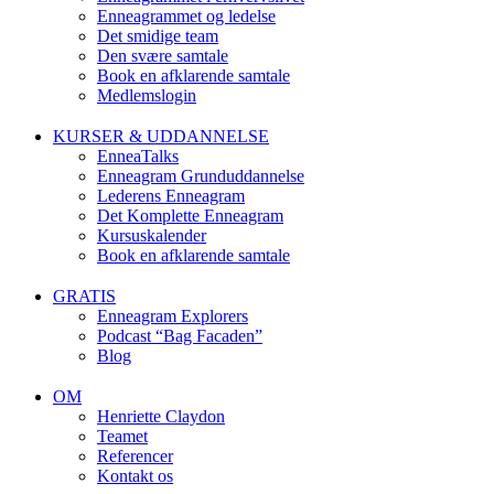
Enneagrammet og ledelse
Det smidige team
Den svære samtale
Book en afklarende samtale
Medlemslogin
KURSER & UDDANNELSE
EnneaTalks
Enneagram Grunduddannelse
Lederens Enneagram
Det Komplette Enneagram
Kursuskalender
Book en afklarende samtale
GRATIS
Enneagram Explorers
Podcast “Bag Facaden”
Blog
OM
Henriette Claydon
Teamet
Referencer
Kontakt os