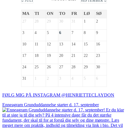
JULI
SEPTEMBER
MA
TI
ON
TO
FR
LØ
SØ
27
28
29
30
31
1
2
3
4
5
6
7
8
9
10
11
12
13
14
15
16
17
18
19
20
21
22
23
24
25
26
27
28
29
30
31
1
2
3
4
5
6
FØLG MIG PÅ INSTAGRAM @HENRIETTECLAYDON​
Enneagram Grunduddannelse starter d. 17. september