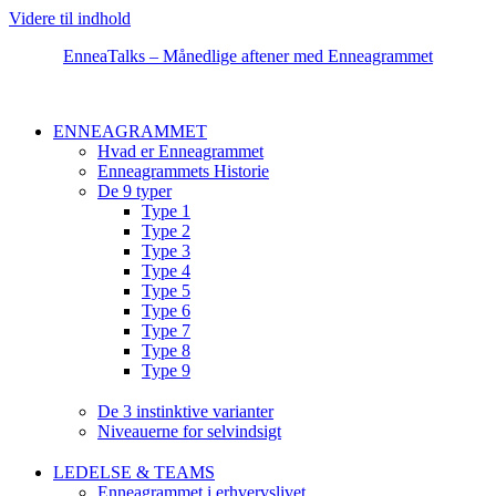
Videre til indhold
EnneaTalks – Månedlige aftener med Enneagrammet
ENNEAGRAMMET
Hvad er Enneagrammet
Enneagrammets Historie
De 9 typer
Type 1
Type 2
Type 3
Type 4
Type 5
Type 6
Type 7
Type 8
Type 9
De 3 instinktive varianter
Niveauerne for selvindsigt
LEDELSE & TEAMS
Enneagrammet i erhvervslivet