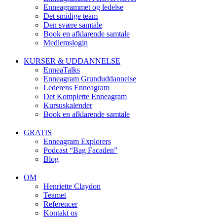
Enneagrammet og ledelse
Det smidige team
Den svære samtale
Book en afklarende samtale
Medlemslogin
KURSER & UDDANNELSE
EnneaTalks
Enneagram Grunduddannelse
Lederens Enneagram
Det Komplette Enneagram
Kursuskalender
Book en afklarende samtale
GRATIS
Enneagram Explorers
Podcast “Bag Facaden”
Blog
OM
Henriette Claydon
Teamet
Referencer
Kontakt os