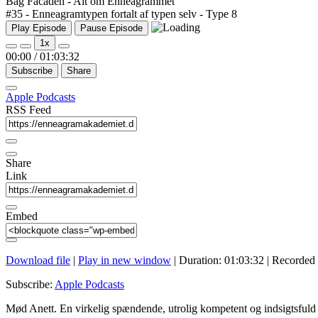
Bag Facaden - Alt om Enneagrammet
#35 - Enneagramtypen fortalt af typen selv - Type 8
Play Episode
Pause Episode
1x
00:00
/
01:03:32
Subscribe
Share
Apple Podcasts
RSS Feed
Share
Link
Embed
Download file
|
Play in new window
|
Duration: 01:03:32
|
Recorded 
Subscribe:
Apple Podcasts
Mød Anett. En virkelig spændende, utrolig kompetent og indsigtsfuld 