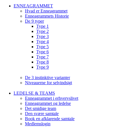
ENNEAGRAMMET
Hvad er Enneagrammet
Enneagrammets Historie
De 9 typer
Type 1
Type 2
Type 3
Type 4
Type 5
Type 6
Type 7
Type 8
Type 9
De 3 instinktive varianter
Niveauerne for selvindsigt
LEDELSE & TEAMS
Enneagrammet i erhvervslivet
Enneagrammet og ledelse
Det smidige team
Den svære samtale
Book en afklarende samtale
Medlemslogin