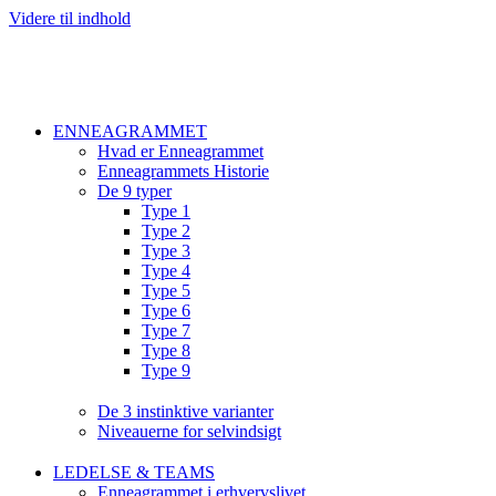
Videre til indhold
ENNEAGRAMMET
Hvad er Enneagrammet
Enneagrammets Historie
De 9 typer
Type 1
Type 2
Type 3
Type 4
Type 5
Type 6
Type 7
Type 8
Type 9
De 3 instinktive varianter
Niveauerne for selvindsigt
LEDELSE & TEAMS
Enneagrammet i erhvervslivet