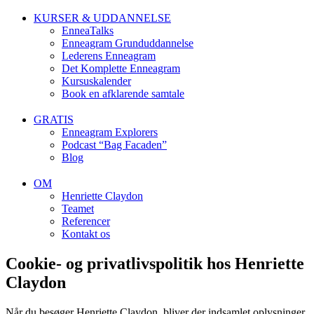
KURSER & UDDANNELSE
EnneaTalks
Enneagram Grunduddannelse
Lederens Enneagram
Det Komplette Enneagram
Kursuskalender
Book en afklarende samtale
GRATIS
Enneagram Explorers
Podcast “Bag Facaden”
Blog
OM
Henriette Claydon
Teamet
Referencer
Kontakt os
Cookie- og privatlivspolitik hos Henriette
Claydon
Når du besøger Henriette Claydon, bliver der indsamlet oplysninger