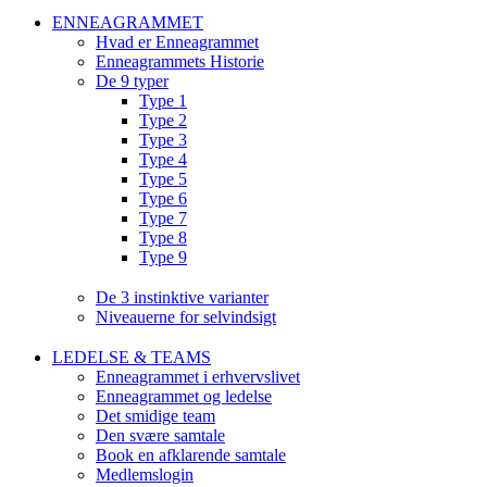
ENNEAGRAMMET
Hvad er Enneagrammet
Enneagrammets Historie
De 9 typer
Type 1
Type 2
Type 3
Type 4
Type 5
Type 6
Type 7
Type 8
Type 9
De 3 instinktive varianter
Niveauerne for selvindsigt
LEDELSE & TEAMS
Enneagrammet i erhvervslivet
Enneagrammet og ledelse
Det smidige team
Den svære samtale
Book en afklarende samtale
Medlemslogin