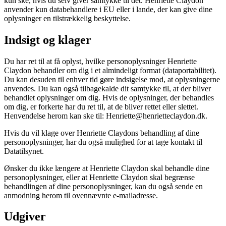
kun ske, hvis du selv giver samtykke til det. Henriette Claydon
anvender kun databehandlere i EU eller i lande, der kan give dine
oplysninger en tilstrækkelig beskyttelse.
Indsigt og klager
Du har ret til at få oplyst, hvilke personoplysninger Henriette
Claydon behandler om dig i et almindeligt format (dataportabilitet).
Du kan desuden til enhver tid gøre indsigelse mod, at oplysningerne
anvendes. Du kan også tilbagekalde dit samtykke til, at der bliver
behandlet oplysninger om dig. Hvis de oplysninger, der behandles
om dig, er forkerte har du ret til, at de bliver rettet eller slettet.
Henvendelse herom kan ske til: Henriette@henrietteclaydon.dk.
Hvis du vil klage over Henriette Claydons behandling af dine
personoplysninger, har du også mulighed for at tage kontakt til
Datatilsynet.
Ønsker du ikke længere at Henriette Claydon skal behandle dine
personoplysninger, eller at Henriette Claydon skal begrænse
behandlingen af dine personoplysninger, kan du også sende en
anmodning herom til ovennævnte e-mailadresse.
Udgiver