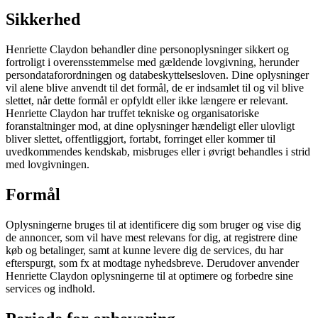
Sikkerhed
Henriette Claydon behandler dine personoplysninger sikkert og
fortroligt i overensstemmelse med gældende lovgivning, herunder
persondataforordningen og databeskyttelsesloven. Dine oplysninger
vil alene blive anvendt til det formål, de er indsamlet til og vil blive
slettet, når dette formål er opfyldt eller ikke længere er relevant.
Henriette Claydon har truffet tekniske og organisatoriske
foranstaltninger mod, at dine oplysninger hændeligt eller ulovligt
bliver slettet, offentliggjort, fortabt, forringet eller kommer til
uvedkommendes kendskab, misbruges eller i øvrigt behandles i strid
med lovgivningen.
Formål
Oplysningerne bruges til at identificere dig som bruger og vise dig
de annoncer, som vil have mest relevans for dig, at registrere dine
køb og betalinger, samt at kunne levere dig de services, du har
efterspurgt, som fx at modtage nyhedsbreve. Derudover anvender
Henriette Claydon oplysningerne til at optimere og forbedre sine
services og indhold.