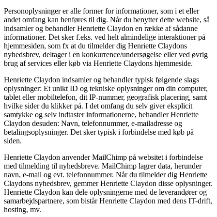
Personoplysninger er alle former for informationer, som i et eller
andet omfang kan henføres til dig. Når du benytter dette website, så
indsamler og behandler Henriette Claydon en række af sådanne
informationer. Det sker f.eks. ved helt almindelige interaktioner på
hjemmesiden, som fx at du tilmelder dig Henriette Claydons
nyhedsbrev, deltager i en konkurrence/undersøgelse eller ved øvrig
brug af services eller køb via Henriette Claydons hjemmeside.
Henriette Claydon indsamler og behandler typisk følgende slags
oplysninger: Et unikt ID og tekniske oplysninger om din computer,
tablet eller mobiltelefon, dit IP-nummer, geografisk placering, samt
hvilke sider du klikker på. I det omfang du selv giver eksplicit
samtykke og selv indtaster informationerne, behandler Henriette
Claydon desuden: Navn, telefonnummer, e-mailadresse og
betalingsoplysninger. Det sker typisk i forbindelse med køb på
siden.
Henriette Claydon anvender MailChimp på websitet i forbindelse
med tilmelding til nyhedsbreve. MailChimp lagrer data, herunder
navn, e-mail og evt. telefonnummer. Når du tilmelder dig Henriette
Claydons nyhedsbrev, gemmer Henriette Claydon disse oplysninger.
Henriette Claydon kan dele oplysningerne med de leverandører og
samarbejdspartnere, som bistår Henriette Claydon med dens IT-drift,
hosting, mv.