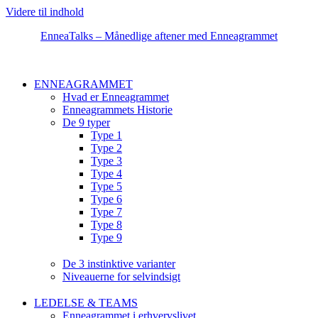
Videre til indhold
EnneaTalks – Månedlige aftener med Enneagrammet
ENNEAGRAMMET
Hvad er Enneagrammet
Enneagrammets Historie
De 9 typer
Type 1
Type 2
Type 3
Type 4
Type 5
Type 6
Type 7
Type 8
Type 9
De 3 instinktive varianter
Niveauerne for selvindsigt
LEDELSE & TEAMS
Enneagrammet i erhvervslivet