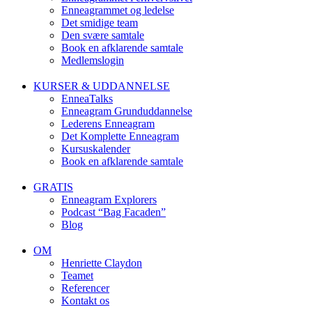
Enneagrammet og ledelse
Det smidige team
Den svære samtale
Book en afklarende samtale
Medlemslogin
KURSER & UDDANNELSE
EnneaTalks
Enneagram Grunduddannelse
Lederens Enneagram
Det Komplette Enneagram
Kursuskalender
Book en afklarende samtale
GRATIS
Enneagram Explorers
Podcast “Bag Facaden”
Blog
OM
Henriette Claydon
Teamet
Referencer
Kontakt os