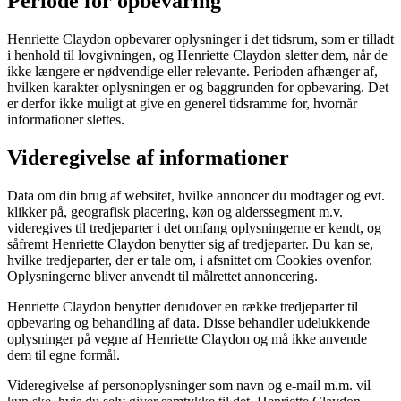
Periode for opbevaring
Henriette Claydon opbevarer oplysninger i det tidsrum, som er tilladt
i henhold til lovgivningen, og Henriette Claydon sletter dem, når de
ikke længere er nødvendige eller relevante. Perioden afhænger af,
hvilken karakter oplysningen er og baggrunden for opbevaring. Det
er derfor ikke muligt at give en generel tidsramme for, hvornår
informationer slettes.
Videregivelse af informationer
Data om din brug af websitet, hvilke annoncer du modtager og evt.
klikker på, geografisk placering, køn og alderssegment m.v.
videregives til tredjeparter i det omfang oplysningerne er kendt, og
såfremt Henriette Claydon benytter sig af tredjeparter. Du kan se,
hvilke tredjeparter, der er tale om, i afsnittet om Cookies ovenfor.
Oplysningerne bliver anvendt til målrettet annoncering.
Henriette Claydon benytter derudover en række tredjeparter til
opbevaring og behandling af data. Disse behandler udelukkende
oplysninger på vegne af Henriette Claydon og må ikke anvende
dem til egne formål.
Videregivelse af personoplysninger som navn og e-mail m.m. vil