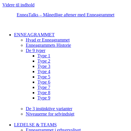
Videre til indhold
EnneaTalks – Månedlige aftener med Enneagrammet
ENNEAGRAMMET
Hvad er Enneagrammet
Enneagrammets Historie
De 9 typer
Type 1
Type 2
Type 3
Type 4
Type 5
Type 6
Type 7
Type 8
Type 9
De 3 instinktive varianter
Niveauerne for selvindsigt
LEDELSE & TEAMS
Enneagrammet i erhvervslivet