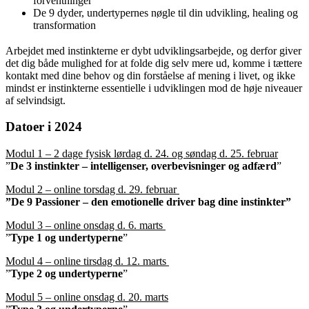
forventninger
De 9 dyder, undertypernes nøgle til din udvikling, healing og
transformation
Arbejdet med instinkterne er dybt udviklingsarbejde, og derfor giver
det dig både mulighed for at folde dig selv mere ud, komme i tættere
kontakt med dine behov og din forståelse af mening i livet, og ikke
mindst er instinkterne essentielle i udviklingen mod de høje niveauer
af selvindsigt.
Datoer i 2024
Modul 1 – 2 dage fysisk lørdag
d. 24. og søndag d. 25. februar
”
De 3 instinkter – intelligenser, overbevisninger og adfærd
”
Modul 2 – online tors
dag d. 29. februar
”De 9 Passioner – den emotionelle driver bag dine instinkter”
Modul 3 – online onsdag d. 6. marts
”
Type 1 og undertyperne
”
Modul 4 – online tirsdag d. 12. marts
”
Type 2 og undertyperne
”
Modul 5 – online onsdag d. 20. marts