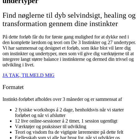
undertyper"
Find nøglerne til dyb selvindsigt, healing og
transformation gennem dine instinkter
På dette forløb får du for første gang mulighed for at dykke ned i
den komplette lærdom og teori om De 3 Instinkter og 27 undertyper.
Vi har sammensat og designet et forløb, som ikke blot vil lære dig
om instinkter og undertyper, men som vil give dig værktøjerne til at
integrere langt større balance i instinkterne og dermed din trivsel og
udvikling i livet.
JA TAK, TILMELD MIG
Formatet
Instinkt-forløbet afholdes over 3 måneder og er sammensat af
2 fysiske workshops á 2 dage, henholdsvis når vi starter
forløbet og når vi afslutter
12 live online-sessioner á 2 timer, 1 session ugentligt
Værktøjer og praksisser til udvikling
Teori og visdom fra de vigtigste læremestre på dette felt
Fællesskab som vi alle har brug for, når vi udvikler os