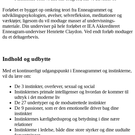
Forløbet er bygget op omkring teori fra Enneagrammet og
udviklingspsykologien, øvelser, selvrefleksion, meditationer og
værktøjer, ligesom du vil modtage masser af undervisnings-
materiale. Din underviser på hele forløbet er IEA Akkrediteret
Enneagram-underviser Henriette Claydon. Ved endt forløb modtager
du et deltagerbevis.
Indhold og udbytte
Med et kontinuerligt udgangspunkt i Enneagrammet og instinkterne,
vil du lære om:
De 3 instinkter, overlever, sexual og social
Instinkternes primale intelligenser og hvordan de kommer til
udtryk i det moderne liv
De 27 undertyper og de modsatrettede instinkter
De 9 passioner, som er den emotionelle driver bag dine
instinkter
Instinkternes kærlighedssprog og betydning i dine nære
relationer
Instinkterne i ledelse, både dine store styrker og dine uudtalte