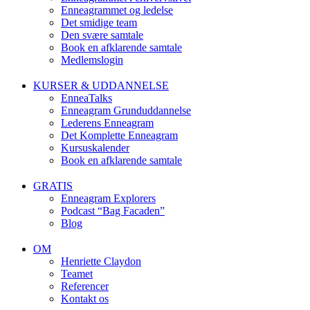
Enneagrammet og ledelse
Det smidige team
Den svære samtale
Book en afklarende samtale
Medlemslogin
KURSER & UDDANNELSE
EnneaTalks
Enneagram Grunduddannelse
Lederens Enneagram
Det Komplette Enneagram
Kursuskalender
Book en afklarende samtale
GRATIS
Enneagram Explorers
Podcast “Bag Facaden”
Blog
OM
Henriette Claydon
Teamet
Referencer
Kontakt os