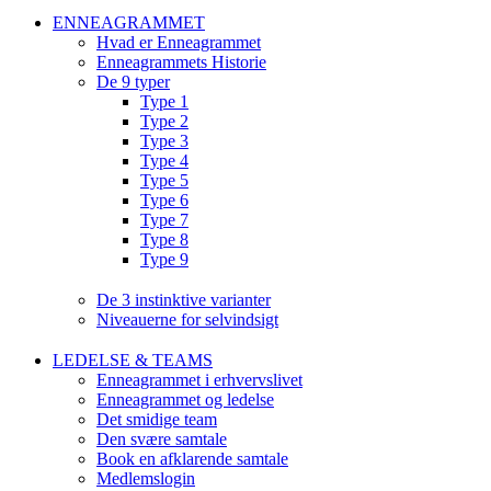
ENNEAGRAMMET
Hvad er Enneagrammet
Enneagrammets Historie
De 9 typer
Type 1
Type 2
Type 3
Type 4
Type 5
Type 6
Type 7
Type 8
Type 9
De 3 instinktive varianter
Niveauerne for selvindsigt
LEDELSE & TEAMS
Enneagrammet i erhvervslivet
Enneagrammet og ledelse
Det smidige team
Den svære samtale
Book en afklarende samtale
Medlemslogin