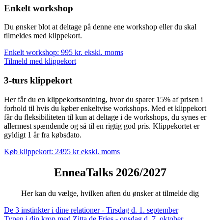
Enkelt workshop
Du ønsker blot at deltage på denne ene workshop eller du skal
tilmeldes med klippekort.
Enkelt workshop: 995 kr. ekskl. moms
Tilmeld med klippekort
3-turs klippekort
Her får du en klippekortsordning, hvor du sparer 15% af prisen i
forhold til hvis du køber enkeltvise workshops. Med et klippekort
får du fleksibiliteten til kun at deltage i de workshops, du synes er
allermest spændende og så til en rigtig god pris. Klippekortet er
gyldigt 1 år fra købsdato.
Køb klippekort: 2495 kr ekskl. moms
EnneaTalks 2026/2027
Her kan du vælge, hvilken aften du ønsker at tilmelde dig
De 3 instinkter i dine relationer - Tirsdag d. 1. september
Typen i din krop med Zitta de Fries - onsdag d. 7. oktober