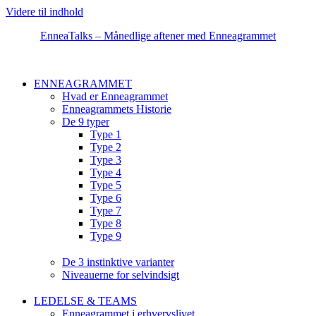
Videre til indhold
EnneaTalks – Månedlige aftener med Enneagrammet
ENNEAGRAMMET
Hvad er Enneagrammet
Enneagrammets Historie
De 9 typer
Type 1
Type 2
Type 3
Type 4
Type 5
Type 6
Type 7
Type 8
Type 9
De 3 instinktive varianter
Niveauerne for selvindsigt
LEDELSE & TEAMS
Enneagrammet i erhvervslivet