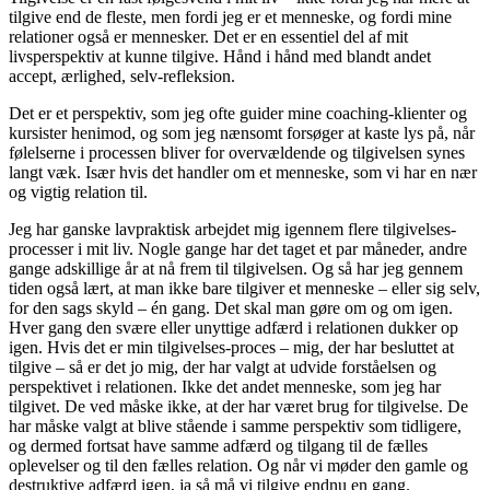
tilgive end de fleste, men fordi jeg er et menneske, og fordi mine
relationer også er mennesker. Det er en essentiel del af mit
livsperspektiv at kunne tilgive. Hånd i hånd med blandt andet
accept, ærlighed, selv-refleksion.
Det er et perspektiv, som jeg ofte guider mine coaching-klienter og
kursister henimod, og som jeg nænsomt forsøger at kaste lys på, når
følelserne i processen bliver for overvældende og tilgivelsen synes
langt væk. Især hvis det handler om et menneske, som vi har en nær
og vigtig relation til.
Jeg har ganske lavpraktisk arbejdet mig igennem flere tilgivelses-
processer i mit liv. Nogle gange har det taget et par måneder, andre
gange adskillige år at nå frem til tilgivelsen. Og så har jeg gennem
tiden også lært, at man ikke bare tilgiver et menneske – eller sig selv,
for den sags skyld – én gang. Det skal man gøre om og om igen.
Hver gang den svære eller unyttige adfærd i relationen dukker op
igen. Hvis det er min tilgivelses-proces – mig, der har besluttet at
tilgive – så er det jo mig, der har valgt at udvide forståelsen og
perspektivet i relationen. Ikke det andet menneske, som jeg har
tilgivet. De ved måske ikke, at der har været brug for tilgivelse. De
har måske valgt at blive stående i samme perspektiv som tidligere,
og dermed fortsat have samme adfærd og tilgang til de fælles
oplevelser og til den fælles relation. Og når vi møder den gamle og
destruktive adfærd igen, ja så må vi tilgive endnu en gang.