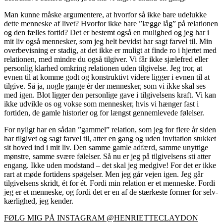
Man kunne måske argumentere, at hvorfor så ikke bare udelukke
dette menneske af livet? Hvorfor ikke bare ”lægge låg” på relationen
og den fælles fortid? Det er bestemt også en mulighed og jeg har i
mit liv også mennesker, som jeg helt bevidst har sagt farvel til. Min
overbevisning er stadig, at det ikke er muligt at finde ro i hjertet med
relationen, med mindre du også tilgiver. Vi får ikke sjælefred eller
personlig klarhed omkring relationen uden tilgivelse. Jeg tror, at
evnen til at komme godt og konstruktivt videre ligger i evnen til at
tilgive. Så ja, nogle gange ér der mennesker, som vi ikke skal ses
med igen. Blot ligger den personlige gave i tilgivelsens kraft. Vi kan
ikke udvikle os og vokse som mennesker, hvis vi hænger fast i
fortiden, de gamle historier og for længst gennemlevede følelser.
For nyligt har en sådan ”gammel” relation, som jeg for flere år siden
har tilgivet og sagt farvel til, atter en gang og uden invitation stukket
sit hoved ind i mit liv. Den samme gamle adfærd, samme unyttige
mønstre, samme svære følelser. Så nu er jeg på tilgivelsens sti atter
engang. Ikke uden modstand – det skal jeg medgive! For det er ikke
rart at møde fortidens spøgelser. Men jeg går vejen igen. Jeg går
tilgivelsens skridt, ét for ét. Fordi min relation er et menneske. Fordi
jeg er et menneske, og fordi det er en af de stærkeste former for selv-
kærlighed, jeg kender.
FØLG MIG PÅ INSTAGRAM @HENRIETTECLAYDON​