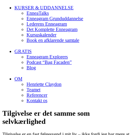
KURSER & UDDANNELSE
EnneaTalks
Enneagram Grunduddannelse
Lederens Enneagram
Det Komplette Enneagram
Kursuskalender
Book en afklarende samtale
GRATIS
Enneagram Explorers
Podcast “Bag Facaden”
Blog
OM
Henriette Claydon
Teamet
Referencer
Kontakt os
Tilgivelse er det samme som
selvkærlighed
Tilgivelse er en fast følgesvend i mit liv – ikke fordi jeg har mere at