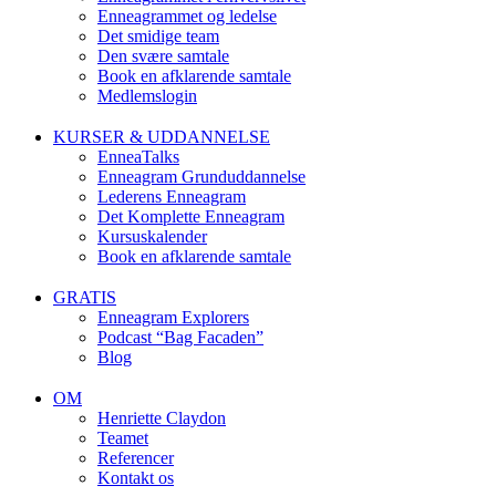
Enneagrammet og ledelse
Det smidige team
Den svære samtale
Book en afklarende samtale
Medlemslogin
KURSER & UDDANNELSE
EnneaTalks
Enneagram Grunduddannelse
Lederens Enneagram
Det Komplette Enneagram
Kursuskalender
Book en afklarende samtale
GRATIS
Enneagram Explorers
Podcast “Bag Facaden”
Blog
OM
Henriette Claydon
Teamet
Referencer
Kontakt os