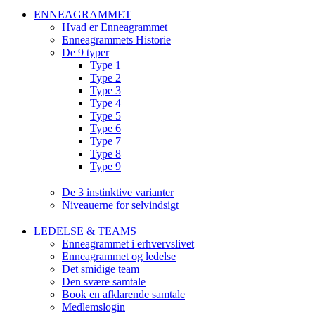
ENNEAGRAMMET
Hvad er Enneagrammet
Enneagrammets Historie
De 9 typer
Type 1
Type 2
Type 3
Type 4
Type 5
Type 6
Type 7
Type 8
Type 9
De 3 instinktive varianter
Niveauerne for selvindsigt
LEDELSE & TEAMS
Enneagrammet i erhvervslivet
Enneagrammet og ledelse
Det smidige team
Den svære samtale
Book en afklarende samtale
Medlemslogin